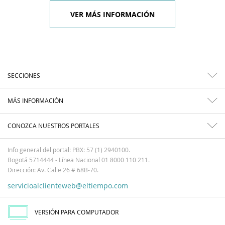
VER MÁS INFORMACIÓN
SECCIONES
MÁS INFORMACIÓN
CONOZCA NUESTROS PORTALES
Info general del portal: PBX: 57 (1) 2940100.
Bogotá 5714444 - Línea Nacional 01 8000 110 211.
Dirección: Av. Calle 26 # 68B-70.
servicioalclienteweb@eltiempo.com
VERSIÓN PARA COMPUTADOR