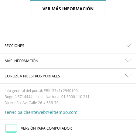
VER MÁS INFORMACIÓN
SECCIONES
MÁS INFORMACIÓN
CONOZCA NUESTROS PORTALES
Info general del portal: PBX: 57 (1) 2940100.
Bogotá 5714444 - Línea Nacional 01 8000 110 211.
Dirección: Av. Calle 26 # 68B-70.
servicioalclienteweb@eltiempo.com
VERSIÓN PARA COMPUTADOR