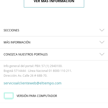
VER MÁS INFORMACIÓN
SECCIONES
MÁS INFORMACIÓN
CONOZCA NUESTROS PORTALES
Info general del portal: PBX: 57 (1) 2940100.
Bogotá 5714444 - Línea Nacional 01 8000 110 211.
Dirección: Av. Calle 26 # 68B-70.
servicioalclienteweb@eltiempo.com
VERSIÓN PARA COMPUTADOR