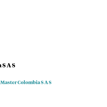
 S A S
 Master Colombia S A S