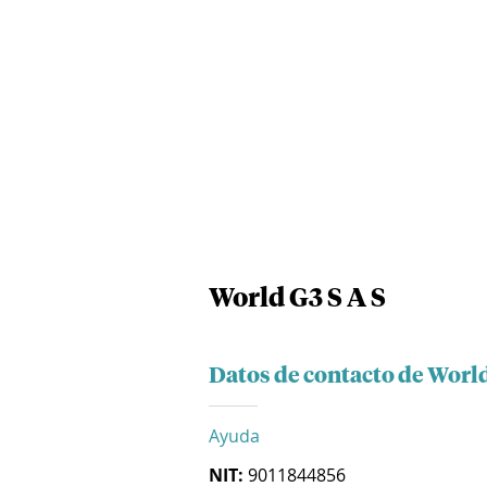
World G3 S A S
Datos de contacto de World
Ayuda
NIT:
9011844856