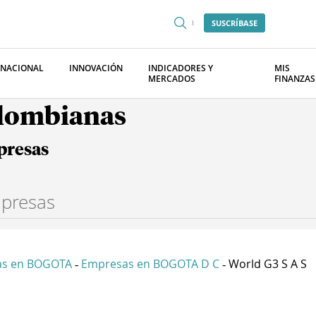
SUSCRÍBASE
RNACIONAL
INNOVACIÓN
INDICADORES Y
MIS
MERCADOS
FINANZAS
olombianas
presas
as en BOGOTA
Empresas en BOGOTA D C
World G3 S A S
-
-