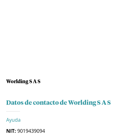
Worlding S A S
Datos de contacto de Worlding S A S
Ayuda
NIT:
9019439094