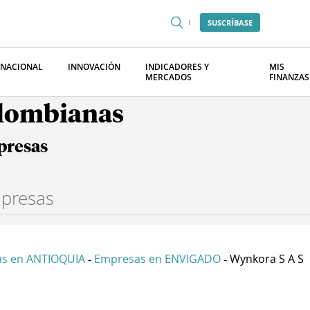
SUSCRÍBASE
RNACIONAL
INNOVACIÓN
INDICADORES Y
MIS
MERCADOS
FINANZAS
olombianas
presas
s en ANTIOQUIA
Empresas en ENVIGADO
Wynkora S A S
-
-