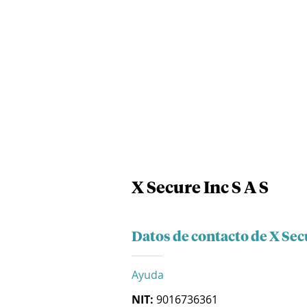
X Secure Inc S A S
Datos de contacto de X Secu
Ayuda
NIT:
9016736361