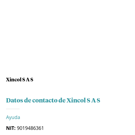
Xincol S A S
Datos de contacto de Xincol S A S
Ayuda
NIT:
9019486361