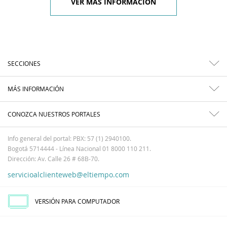
VER MÁS INFORMACIÓN
SECCIONES
MÁS INFORMACIÓN
CONOZCA NUESTROS PORTALES
Info general del portal: PBX: 57 (1) 2940100.
Bogotá 5714444 - Línea Nacional 01 8000 110 211.
Dirección: Av. Calle 26 # 68B-70.
servicioalclienteweb@eltiempo.com
VERSIÓN PARA COMPUTADOR