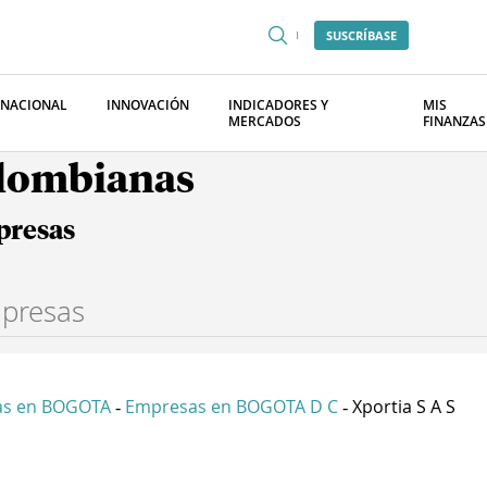
SUSCRÍBASE
RNACIONAL
INNOVACIÓN
INDICADORES Y
MIS
MERCADOS
FINANZAS
olombianas
presas
as en BOGOTA
Empresas en BOGOTA D C
Xportia S A S
-
-