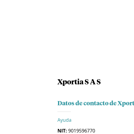
Xportia S A S
Datos de contacto de Xport
Ayuda
NIT:
9019596770