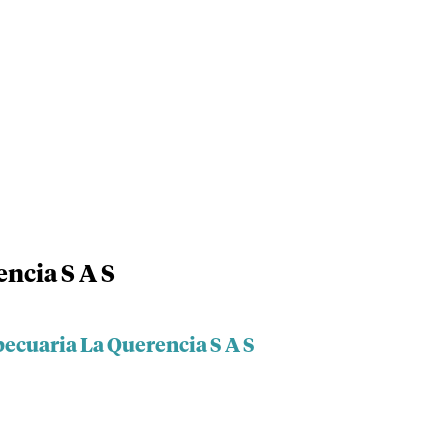
ncia S A S
ecuaria La Querencia S A S