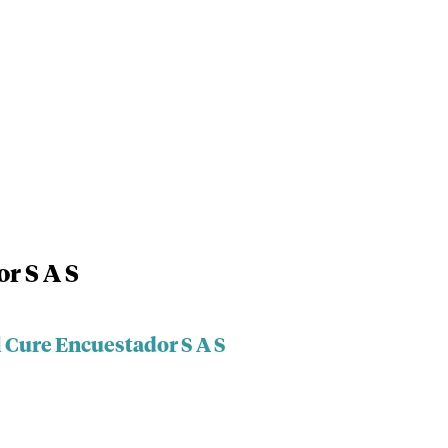
r S A S
 Cure Encuestador S A S