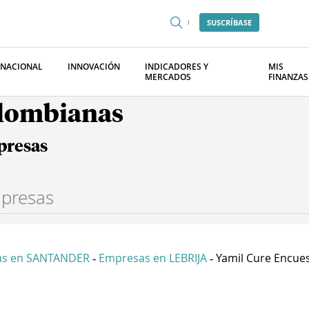
SUSCRÍBASE
RNACIONAL
INNOVACIÓN
INDICADORES Y
MIS
MERCADOS
FINANZAS
olombianas
presas
as en SANTANDER
Empresas en LEBRIJA
Yamil Cure Encuest
-
-