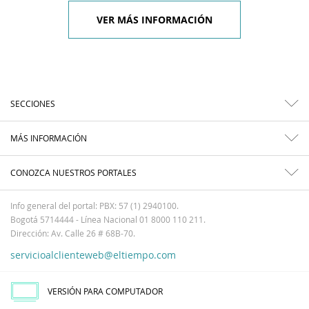
VER MÁS INFORMACIÓN
SECCIONES
MÁS INFORMACIÓN
CONOZCA NUESTROS PORTALES
Info general del portal: PBX: 57 (1) 2940100.
Bogotá 5714444 - Línea Nacional 01 8000 110 211.
Dirección: Av. Calle 26 # 68B-70.
servicioalclienteweb@eltiempo.com
VERSIÓN PARA COMPUTADOR