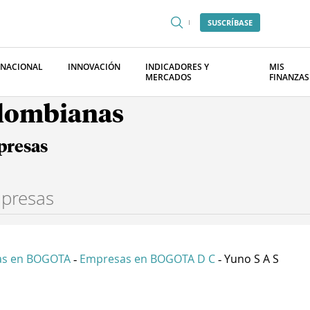
SUSCRÍBASE
RNACIONAL
INNOVACIÓN
INDICADORES Y
MIS
MERCADOS
FINANZAS
olombianas
presas
as en BOGOTA
Empresas en BOGOTA D C
Yuno S A S
-
-