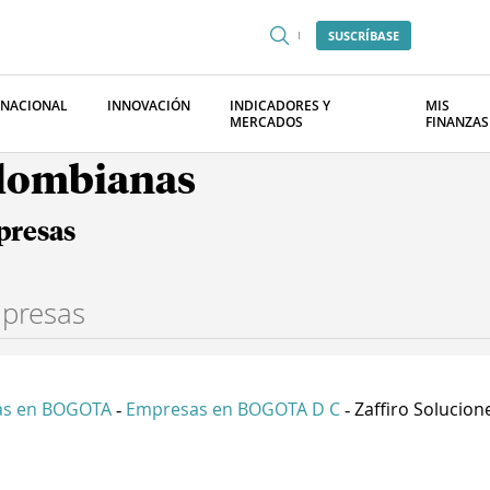
SUSCRÍBASE
RNACIONAL
INNOVACIÓN
INDICADORES Y
MIS
MERCADOS
FINANZAS
olombianas
presas
as en BOGOTA
Empresas en BOGOTA D C
Zaffiro Solucione
-
-