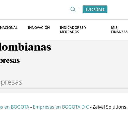
SUSCRÍBASE
RNACIONAL
INNOVACIÓN
INDICADORES Y
MIS
MERCADOS
FINANZAS
olombianas
presas
as en BOGOTA
Empresas en BOGOTA D C
Zaival Solutions
-
-