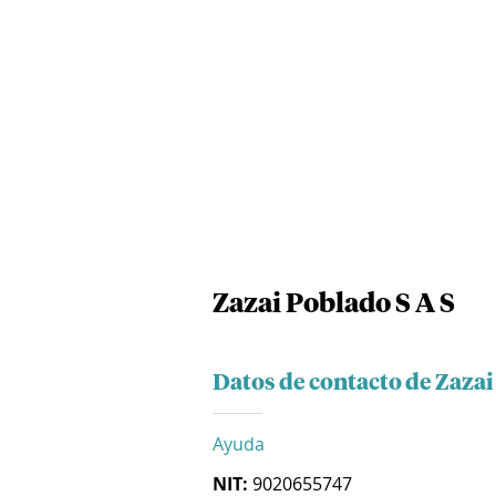
Zazai Poblado S A S
Datos de contacto de Zazai
Ayuda
NIT:
9020655747