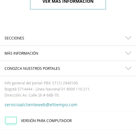
VER MÁS INFORMACIÓN
SECCIONES
MÁS INFORMACIÓN
CONOZCA NUESTROS PORTALES
Info general del portal: PBX: 57 (1) 2940100.
Bogotá 5714444 - Línea Nacional 01 8000 110 211.
Dirección: Av. Calle 26 # 68B-70.
servicioalclienteweb@eltiempo.com
VERSIÓN PARA COMPUTADOR