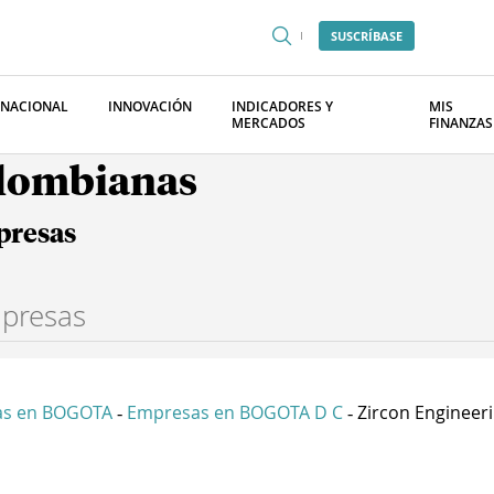
SUSCRÍBASE
RNACIONAL
INNOVACIÓN
INDICADORES Y
MIS
MERCADOS
FINANZAS
olombianas
presas
as en BOGOTA
Empresas en BOGOTA D C
Zircon Engineerin
-
-