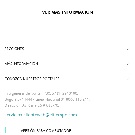
VER MÁS INFORMACIÓN
SECCIONES
MÁS INFORMACIÓN
CONOZCA NUESTROS PORTALES
Info general del portal: PBX: 57 (1) 2940100.
Bogotá 5714444 - Línea Nacional 01 8000 110 211.
Dirección: Av. Calle 26 # 68B-70.
servicioalclienteweb@eltiempo.com
VERSIÓN PARA COMPUTADOR