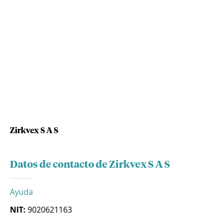
Zirkvex S A S
Datos de contacto de Zirkvex S A S
Ayuda
NIT:
9020621163