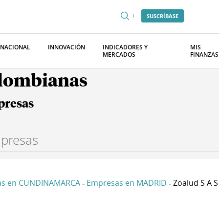
SUSCRÍBASE
RNACIONAL
INNOVACIÓN
INDICADORES Y
MIS
MERCADOS
FINANZAS
olombianas
presas
as en CUNDINAMARCA
Empresas en MADRID
Zoalud S A S
-
-