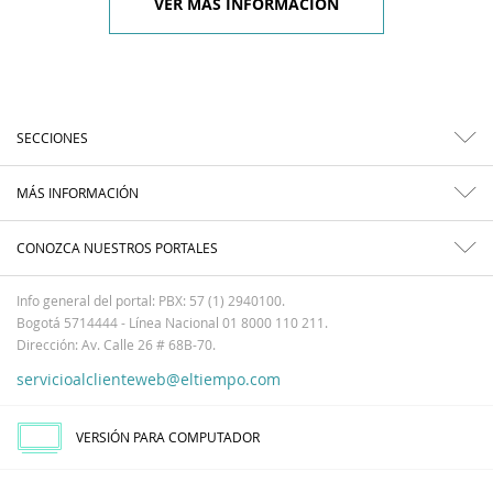
VER MÁS INFORMACIÓN
SECCIONES
MÁS INFORMACIÓN
CONOZCA NUESTROS PORTALES
Info general del portal: PBX: 57 (1) 2940100.
Bogotá 5714444 - Línea Nacional 01 8000 110 211.
Dirección: Av. Calle 26 # 68B-70.
servicioalclienteweb@eltiempo.com
VERSIÓN PARA COMPUTADOR