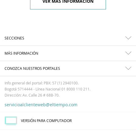
VER MÁS INFORMACIÓN
SECCIONES
MÁS INFORMACIÓN
CONOZCA NUESTROS PORTALES
Info general del portal: PBX: 57 (1) 2940100.
Bogotá 5714444 - Línea Nacional 01 8000 110 211.
Dirección: Av. Calle 26 # 68B-70.
servicioalclienteweb@eltiempo.com
VERSIÓN PARA COMPUTADOR