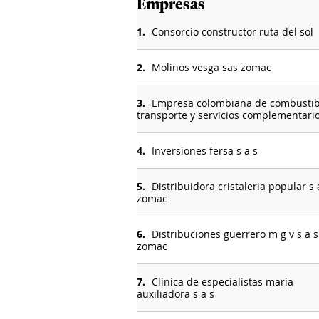
Empresas
1.
Consorcio constructor ruta del sol
2.
Molinos vesga sas zomac
3.
Empresa colombiana de combustib
transporte y servicios complementari
4.
Inversiones fersa s a s
5.
Distribuidora cristaleria popular s 
zomac
6.
Distribuciones guerrero m g v s a s
zomac
7.
Clinica de especialistas maria
auxiliadora s a s