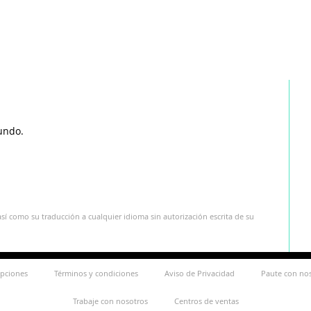
undo.
sí como su traducción a cualquier idioma sin autorización escrita de su
ipciones
Términos y condiciones
Aviso de Privacidad
Paute con no
Trabaje con nosotros
Centros de ventas