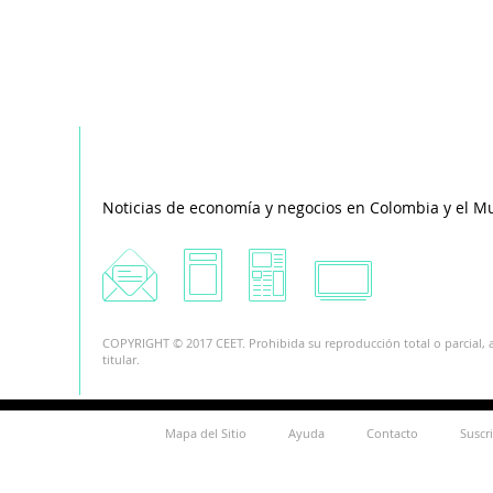
Noticias de economía y negocios en Colombia y el M
COPYRIGHT © 2017 CEET. Prohibida su reproducción total o parcial, a
titular.
Mapa del Sitio
Ayuda
Contacto
Suscr