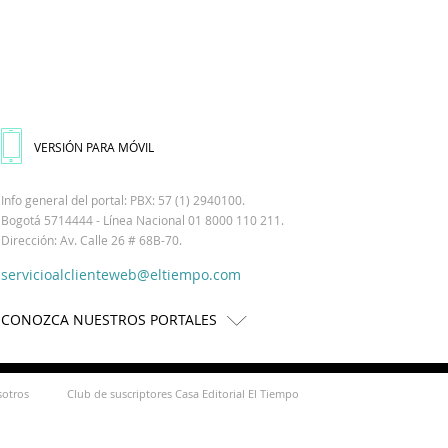
VERSIÓN PARA MÓVIL
Info general del portal: PBX: 57 (1) 2940100.
Bogotá 5714444 - Línea Nacional 01 8000 110 211.
Dirección: Av. Calle 26 # 68B-70.
servicioalclienteweb@eltiempo.com
CONOZCA NUESTROS PORTALES
sotros
Club de suscriptores Casa Editorial El Tiempo