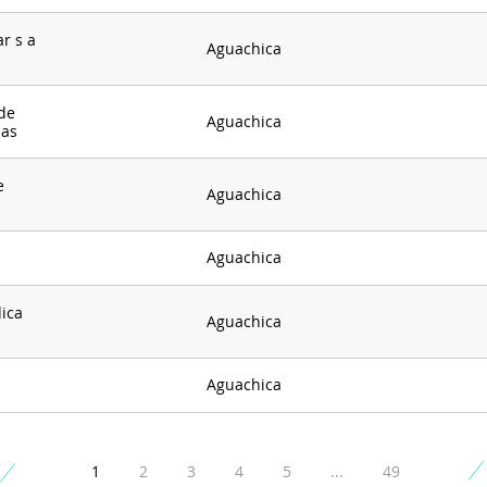
r s a
Aguachica
de
Aguachica
sas
e
Aguachica
Aguachica
ica
Aguachica
Aguachica
1
2
3
4
5
...
49