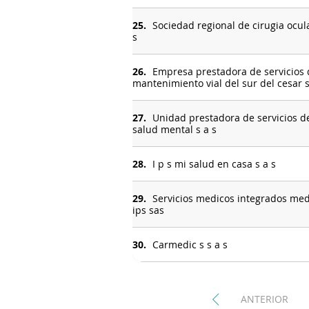
25.
Sociedad regional de cirugia ocula
s
26.
Empresa prestadora de servicios 
mantenimiento vial del sur del cesar 
27.
Unidad prestadora de servicios d
salud mental s a s
28.
I p s mi salud en casa s a s
29.
Servicios medicos integrados med
ips sas
30.
Carmedic s s a s
ANTERIOR