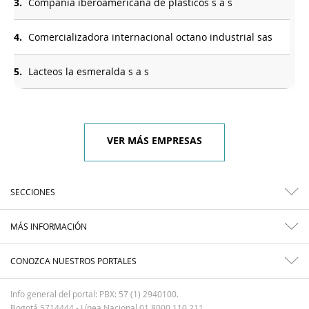
3.
Compania iberoamericana de plasticos s a s
4.
Comercializadora internacional octano industrial sas
5.
Lacteos la esmeralda s a s
VER MÁS EMPRESAS
SECCIONES
MÁS INFORMACIÓN
CONOZCA NUESTROS PORTALES
Info general del portal: PBX: 57 (1) 2940100.
Bogotá 5714444 - Línea Nacional 01 8000 110 211.