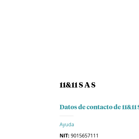
11&11 S A S
Datos de contacto de 11&11 
Ayuda
NIT:
9015657111