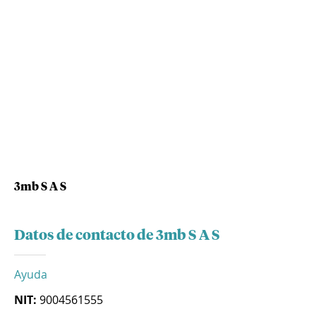
3mb S A S
Datos de contacto de 3mb S A S
Ayuda
NIT:
9004561555