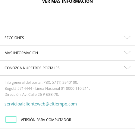
VER MÁS INFORMACIÓN
SECCIONES
MÁS INFORMACIÓN
CONOZCA NUESTROS PORTALES
Info general del portal: PBX: 57 (1) 2940100.
Bogotá 5714444 - Línea Nacional 01 8000 110 211.
Dirección: Av. Calle 26 # 68B-70.
servicioalclienteweb@eltiempo.com
VERSIÓN PARA COMPUTADOR