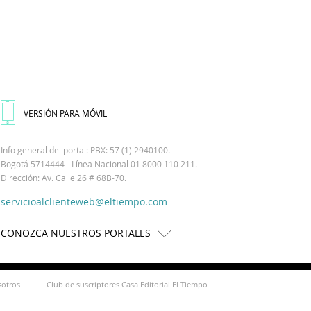
VERSIÓN PARA MÓVIL
Info general del portal: PBX: 57 (1) 2940100.
Bogotá 5714444 - Línea Nacional 01 8000 110 211.
Dirección: Av. Calle 26 # 68B-70.
servicioalclienteweb@eltiempo.com
CONOZCA NUESTROS PORTALES
sotros
Club de suscriptores Casa Editorial El Tiempo