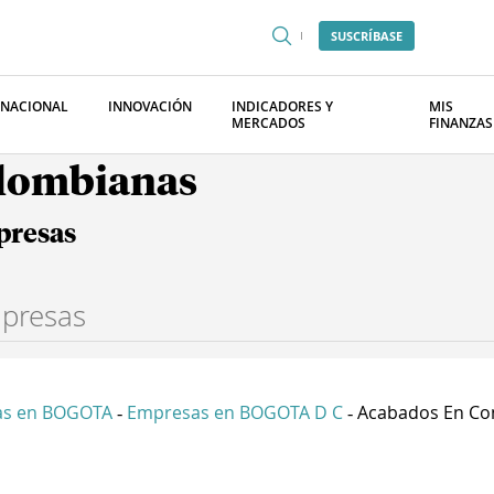
SUSCRÍBASE
RNACIONAL
INNOVACIÓN
INDICADORES Y
MIS
MERCADOS
FINANZAS
olombianas
presas
as en BOGOTA
Empresas en BOGOTA D C
Acabados En Con
-
-