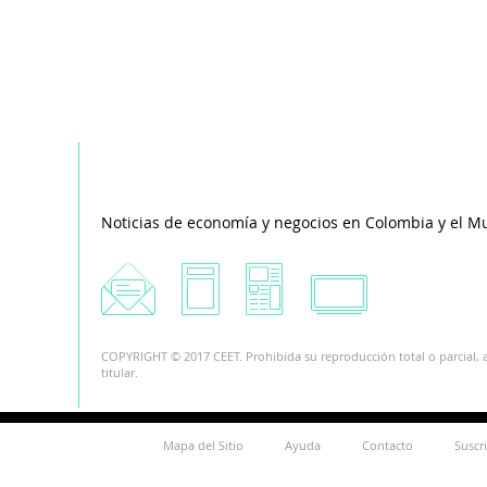
Noticias de economía y negocios en Colombia y el M
COPYRIGHT © 2017 CEET. Prohibida su reproducción total o parcial, a
titular.
Mapa del Sitio
Ayuda
Contacto
Suscr