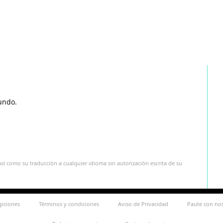
undo.
sí como su traducción a cualquier idioma sin autorización escrita de su
ipciones
Términos y condiciones
Aviso de Privacidad
Paute con no