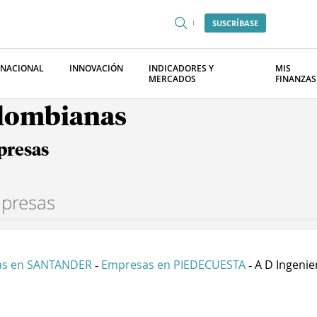
SUSCRÍBASE
RNACIONAL
INNOVACIÓN
INDICADORES Y
MIS
MERCADOS
FINANZAS
olombianas
presas
as en SANTANDER
Empresas en PIEDECUESTA
A D Ingenier
-
-