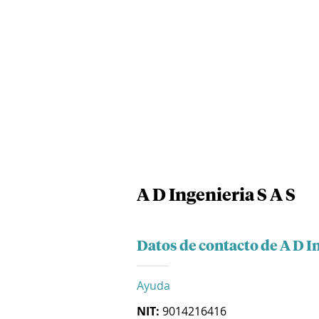
A D Ingenieria S A S
Datos de contacto de A D In
Ayuda
NIT:
9014216416