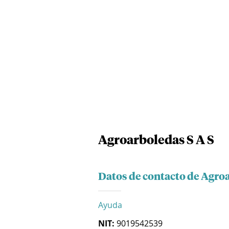
Agroarboledas S A S
Datos de contacto de Agroa
Ayuda
NIT:
9019542539