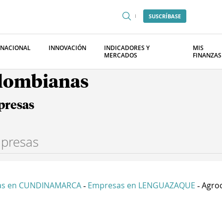
SUSCRÍBASE
RNACIONAL
INNOVACIÓN
INDICADORES Y
MIS
MERCADOS
FINANZAS
olombianas
presas
as en CUNDINAMARCA
Empresas en LENGUAZAQUE
Agroc
-
-