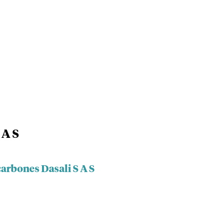
 A S
arbones Dasali S A S