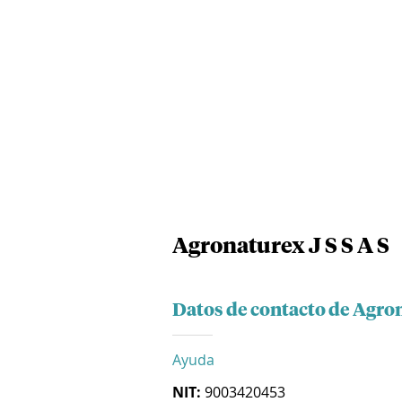
Agronaturex J S S A S
Datos de contacto de Agron
Ayuda
NIT:
9003420453