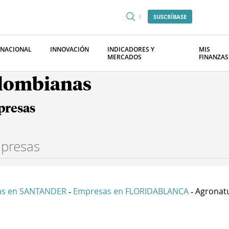
SUSCRÍBASE
RNACIONAL
INNOVACIÓN
INDICADORES Y
MIS
MERCADOS
FINANZAS
olombianas
presas
as en SANTANDER
Empresas en FLORIDABLANCA
Agronatur
-
-