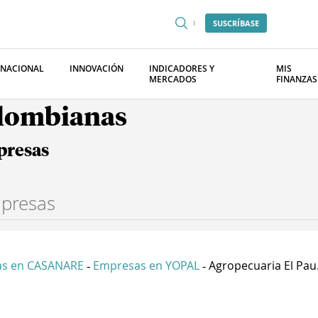
SUSCRÍBASE
RNACIONAL
INNOVACIÓN
INDICADORES Y
MIS
MERCADOS
FINANZAS
olombianas
presas
s en CASANARE
Empresas en YOPAL
Agropecuaria El Pau.
-
-