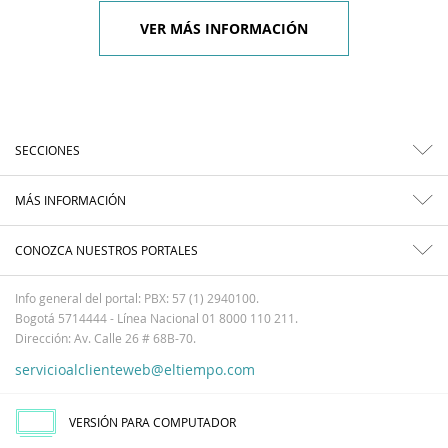
VER MÁS INFORMACIÓN
SECCIONES
MÁS INFORMACIÓN
CONOZCA NUESTROS PORTALES
Info general del portal: PBX: 57 (1) 2940100.
Bogotá 5714444 - Línea Nacional 01 8000 110 211.
Dirección: Av. Calle 26 # 68B-70.
servicioalclienteweb@eltiempo.com
VERSIÓN PARA COMPUTADOR