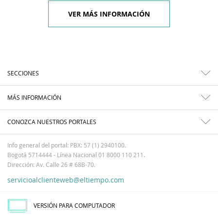
VER MÁS INFORMACIÓN
SECCIONES
MÁS INFORMACIÓN
CONOZCA NUESTROS PORTALES
Info general del portal: PBX: 57 (1) 2940100.
Bogotá 5714444 - Línea Nacional 01 8000 110 211.
Dirección: Av. Calle 26 # 68B-70.
servicioalclienteweb@eltiempo.com
VERSIÓN PARA COMPUTADOR