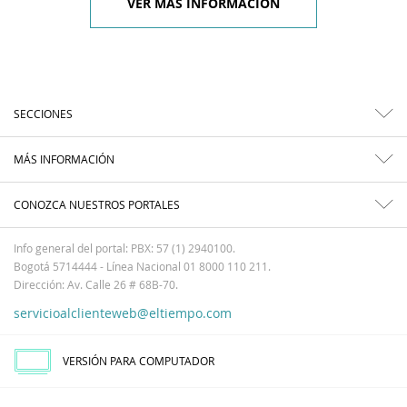
VER MÁS INFORMACIÓN
SECCIONES
MÁS INFORMACIÓN
CONOZCA NUESTROS PORTALES
Info general del portal: PBX: 57 (1) 2940100.
Bogotá 5714444 - Línea Nacional 01 8000 110 211.
Dirección: Av. Calle 26 # 68B-70.
servicioalclienteweb@eltiempo.com
VERSIÓN PARA COMPUTADOR