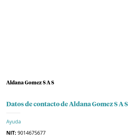
Aldana Gomez S A S
Datos de contacto de Aldana Gomez S A S
Ayuda
NIT:
9014675677