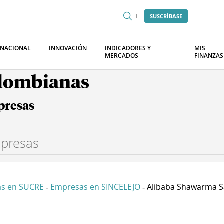
SUSCRÍBASE
RNACIONAL
INNOVACIÓN
INDICADORES Y
MIS
MERCADOS
FINANZAS
olombianas
presas
s en SUCRE
Empresas en SINCELEJO
Alibaba Shawarma S
-
-