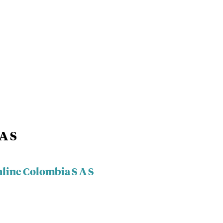
A S
nline Colombia S A S