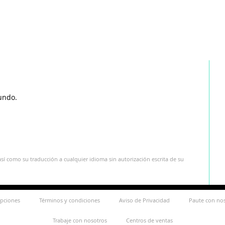
undo.
sí como su traducción a cualquier idioma sin autorización escrita de su
ipciones
Términos y condiciones
Aviso de Privacidad
Paute con no
Trabaje con nosotros
Centros de ventas