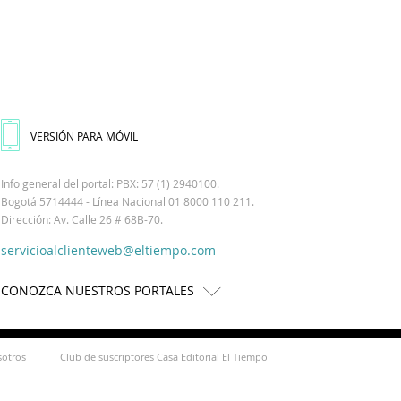
VERSIÓN PARA MÓVIL
Info general del portal: PBX: 57 (1) 2940100.
Bogotá 5714444 - Línea Nacional 01 8000 110 211.
Dirección: Av. Calle 26 # 68B-70.
servicioalclienteweb@eltiempo.com
CONOZCA NUESTROS PORTALES
sotros
Club de suscriptores Casa Editorial El Tiempo