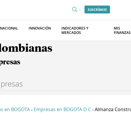
SUSCRÍBASE
RNACIONAL
INNOVACIÓN
INDICADORES Y
MIS
MERCADOS
FINANZAS
olombianas
presas
as en BOGOTA
Empresas en BOGOTA D C
Almanza Constru
-
-