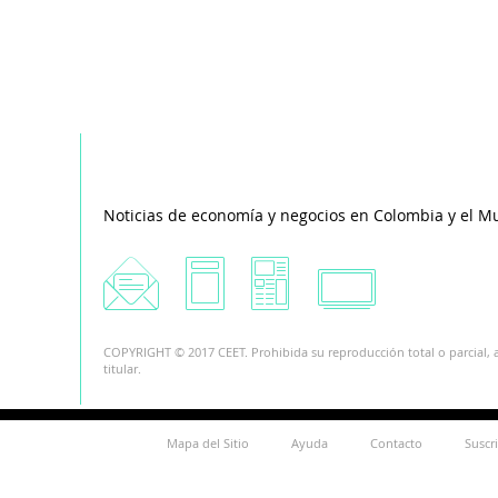
Noticias de economía y negocios en Colombia y el M
COPYRIGHT © 2017 CEET. Prohibida su reproducción total o parcial, a
titular.
Mapa del Sitio
Ayuda
Contacto
Suscr