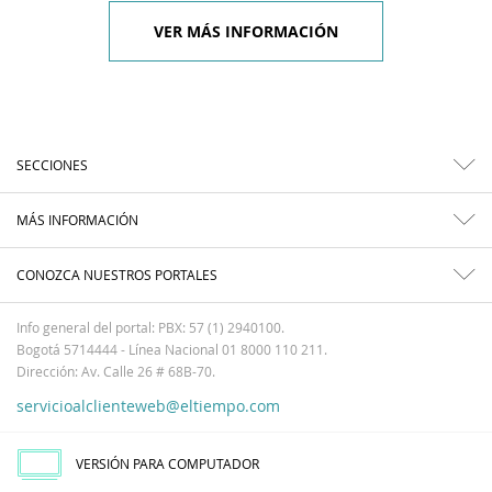
VER MÁS INFORMACIÓN
SECCIONES
MÁS INFORMACIÓN
CONOZCA NUESTROS PORTALES
Info general del portal: PBX: 57 (1) 2940100.
Bogotá 5714444 - Línea Nacional 01 8000 110 211.
Dirección: Av. Calle 26 # 68B-70.
servicioalclienteweb@eltiempo.com
VERSIÓN PARA COMPUTADOR