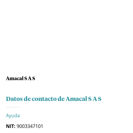
Amacal S A S
Datos de contacto de Amacal S A S
Ayuda
NIT:
9003347101