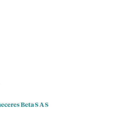
S
eceres Beta S A S