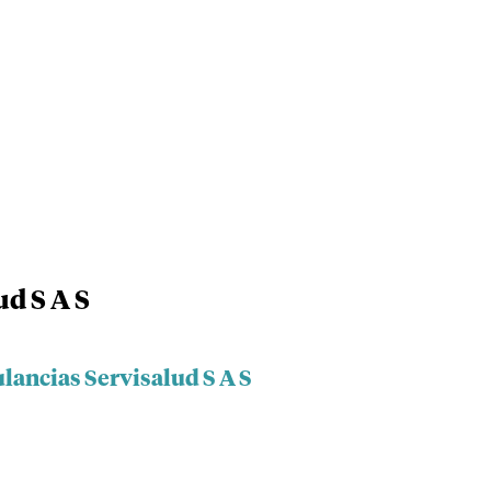
d S A S
lancias Servisalud S A S