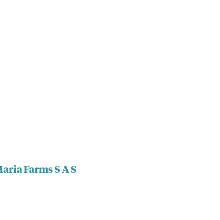
aria Farms S A S