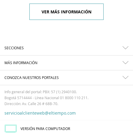
VER MÁS INFORMACIÓN
SECCIONES
MÁS INFORMACIÓN
CONOZCA NUESTROS PORTALES
Info general del portal: PBX: 57 (1) 2940100.
Bogotá 5714444 - Línea Nacional 01 8000 110 211.
Dirección: Av. Calle 26 # 68B-70.
servicioalclienteweb@eltiempo.com
VERSIÓN PARA COMPUTADOR