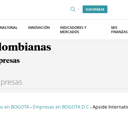
SUSCRÍBASE
RNACIONAL
INNOVACIÓN
INDICADORES Y
MIS
MERCADOS
FINANZAS
olombianas
presas
as en BOGOTA
Empresas en BOGOTA D C
Apside Internati
-
-