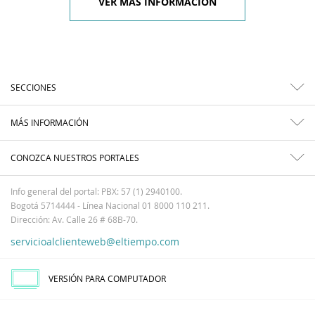
VER MÁS INFORMACIÓN
SECCIONES
MÁS INFORMACIÓN
CONOZCA NUESTROS PORTALES
Info general del portal: PBX: 57 (1) 2940100.
Bogotá 5714444 - Línea Nacional 01 8000 110 211.
Dirección: Av. Calle 26 # 68B-70.
servicioalclienteweb@eltiempo.com
VERSIÓN PARA COMPUTADOR