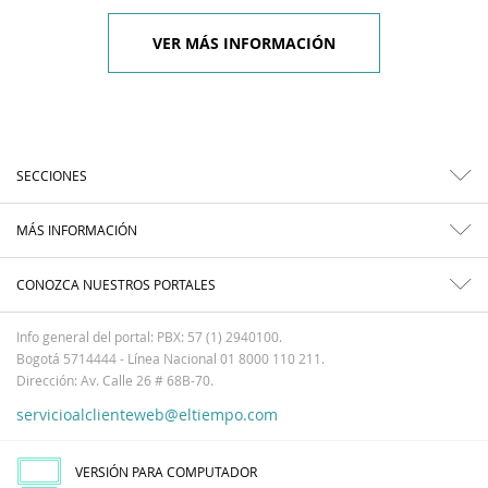
VER MÁS INFORMACIÓN
SECCIONES
MÁS INFORMACIÓN
CONOZCA NUESTROS PORTALES
Info general del portal: PBX: 57 (1) 2940100.
Bogotá 5714444 - Línea Nacional 01 8000 110 211.
Dirección: Av. Calle 26 # 68B-70.
servicioalclienteweb@eltiempo.com
VERSIÓN PARA COMPUTADOR