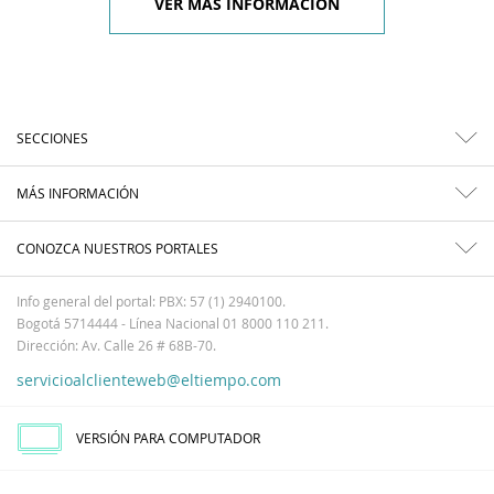
VER MÁS INFORMACIÓN
SECCIONES
MÁS INFORMACIÓN
CONOZCA NUESTROS PORTALES
Info general del portal: PBX: 57 (1) 2940100.
Bogotá 5714444 - Línea Nacional 01 8000 110 211.
Dirección: Av. Calle 26 # 68B-70.
servicioalclienteweb@eltiempo.com
VERSIÓN PARA COMPUTADOR